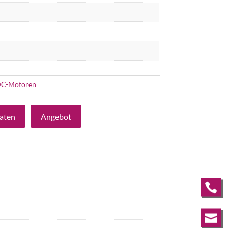
C-Motoren
aten
Angebot

