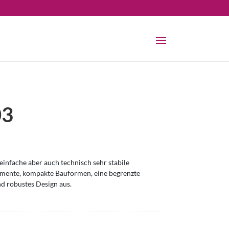
03
infache aber auch technisch sehr stabile
omente, kompakte Bauformen, eine begrenzte
nd robustes Design aus.