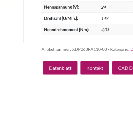
Nennspannung [V]:
24
Drehzahl [U/Min.]:
149
Nenndrehmoment [Nm]:
4,03
Artikelnummer:
XDP063RA110-03
Kategorie:
D
Datenblatt
Kontakt
CAD D