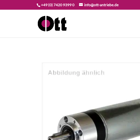
+49 (0) 7420 9399 0
info@ott-antriebe.de