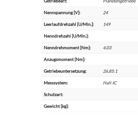
Getriebeart:
Planetengetriebe
Nennspannung [V]:
24
Leerlaufdrehzahl [U/Min.]:
149
Nenndrehzahl [U/Min.]:
Nenndrehmoment [Nm]:
4,03
Anzugsmoment [Nm]:
Getriebeuntersetzung:
26,85:1
Messsystem:
Hall-IC
Schutzart:
Gewicht [kg]: