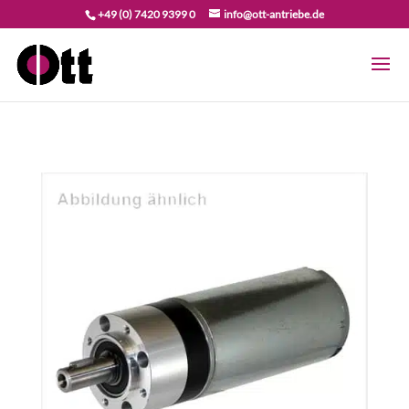
+49 (0) 7420 9399 0
info@ott-antriebe.de