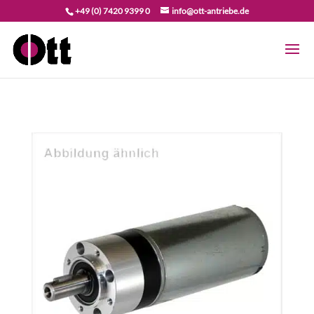
+49 (0) 7420 9399 0
info@ott-antriebe.de