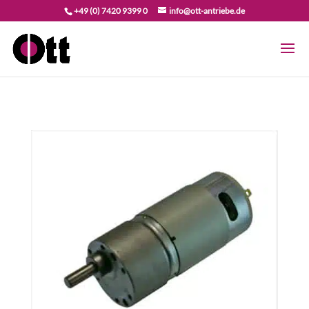
+49 (0) 7420 9399 0
info@ott-antriebe.de