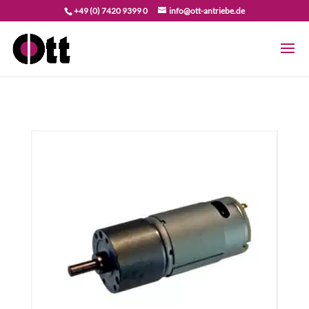
+49 (0) 7420 9399 0
info@ott-antriebe.de