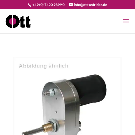
+49 (0) 7420 9399 0
info@ott-antriebe.de