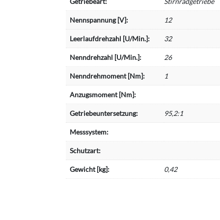
Getriebeart:
Stirnradgetriebe
Nennspannung [V]:
12
Leerlaufdrehzahl [U/Min.]:
32
Nenndrehzahl [U/Min.]:
26
Nenndrehmoment [Nm]:
1
Anzugsmoment [Nm]:
Getriebeuntersetzung:
95,2:1
Messsystem:
Schutzart:
Gewicht [kg]:
0,42