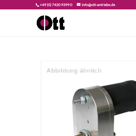
+49 (0) 7420 9399 0
info@ott-antriebe.de