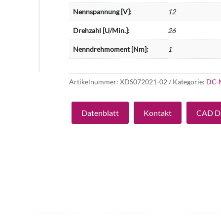
Nennspannung [V]:
12
Drehzahl [U/Min.]:
26
Nenndrehmoment [Nm]:
1
Artikelnummer:
XDS072021-02
Kategorie:
DC-
Datenblatt
Kontakt
CAD D