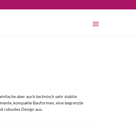
infache aber auch technisch sehr stabile
omente, kompakte Bauformen, eine begrenzte
nd robustes Design aus.