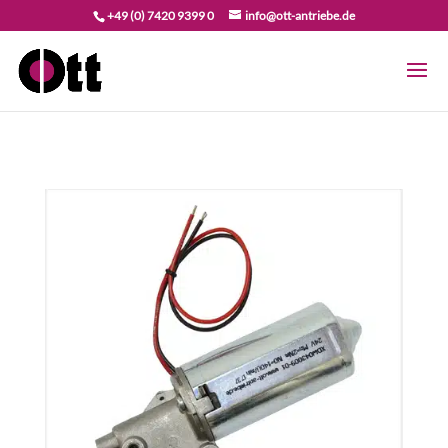
+49 (0) 7420 9399 0
info@ott-antriebe.de