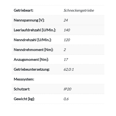
Getriebeart:
Schneckengetriebe
Nennspannung [V]:
24
Leerlaufdrehzahl [U/Min.]:
140
Nenndrehzahl [U/Min.]:
120
Nenndrehmoment [Nm]:
2
Anzugsmoment [Nm]:
17
Getriebeuntersetzung:
62,0:1
Messsystem:
Schutzart:
IP20
Gewicht [kg]:
0,6