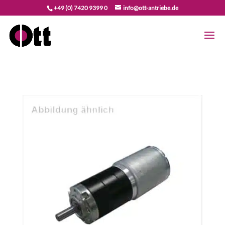
+49 (0) 7420 9399 0
info@ott-antriebe.de