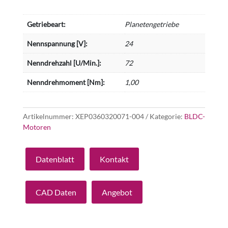
Getriebeart:
Planetengetriebe
Nennspannung [V]:
24
Nenndrehzahl [U/Min.]:
72
Nenndrehmoment [Nm]:
1,00
Artikelnummer:
XEP0360320071-004
Kategorie:
BLDC-
Motoren
Datenblatt
Kontakt
CAD Daten
Angebot