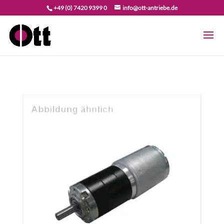
+49 (0) 7420 9399 0
info@ott-antriebe.de