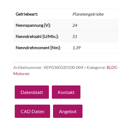
Getriebeart:
Planetengetriebe
Nennspannung [V]:
24
Nenndrehzahl [U/Min.]:
51
Nenndrehmoment [Nm]:
1,39
Artikelnummer:
XEP0360320100-004
Kategorie:
BLDC-
Motoren
Datenblatt
Kontakt
CAD Daten
Angebot