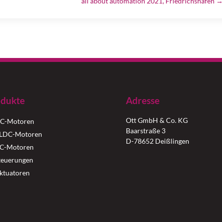
all about automation 2021, Friedrichshafen
dukte
Adresse
Ott GmbH & Co. KG
C-Motoren
Baarstraße 3
LDC-Motoren
D-78652 Deißlingen
C-Motoren
teuerungen
ktuatoren