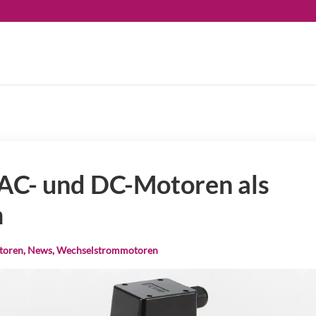
C- und DC-Motoren als
m
toren
,
News
,
Wechselstrommotoren