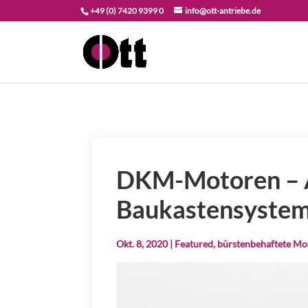
+49 (0) 7420 9399 0
info@ott-antriebe.de
DKM-Motoren – A
Baukastensyste
Okt. 8, 2020
|
Featured
,
bürstenbehaftete Mo