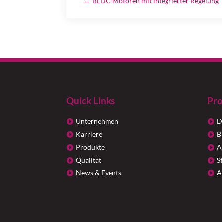
←
BLDC-Motoren mit integrierter Regelung
Quick Links
Pro
Unternehmen
D
Karriere
B
Produkte
A
Qualität
S
News & Events
A