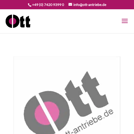
+49 (0) 7420 9399 0
info@ott-antriebe.de